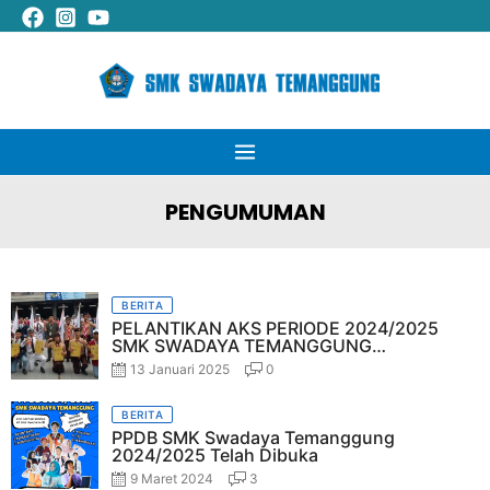
Lewati
Main
ke
Menu
konten
PENGUMUMAN
Posted
BERITA
on
PELANTIKAN AKS PERIODE 2024/2025
SMK SWADAYA TEMANGGUNG
BERLANGSUNG KHIDMAT
13 Januari 2025
0
Posted
BERITA
on
PPDB SMK Swadaya Temanggung
2024/2025 Telah Dibuka
9 Maret 2024
3