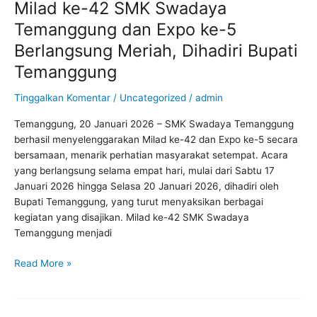
Milad ke-42 SMK Swadaya
Milad
ke-
Temanggung dan Expo ke-5
42
Berlangsung Meriah, Dihadiri Bupati
SMK
Swadaya
Temanggung
Temanggung
Tinggalkan Komentar
/
Uncategorized
/
admin
dan
Expo
Temanggung, 20 Januari 2026 – SMK Swadaya Temanggung
ke-
berhasil menyelenggarakan Milad ke-42 dan Expo ke-5 secara
5
bersamaan, menarik perhatian masyarakat setempat. Acara
Berlangsung
yang berlangsung selama empat hari, mulai dari Sabtu 17
Meriah,
Januari 2026 hingga Selasa 20 Januari 2026, dihadiri oleh
Dihadiri
Bupati Temanggung, yang turut menyaksikan berbagai
Bupati
kegiatan yang disajikan. Milad ke-42 SMK Swadaya
Temanggung
Temanggung menjadi
Read More »