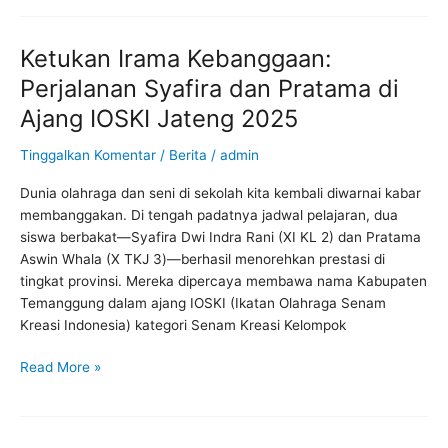
Ketukan Irama Kebanggaan:
Ketukan
Irama
Perjalanan Syafira dan Pratama di
Kebanggaan:
Ajang IOSKI Jateng 2025
Perjalanan
Syafira
Tinggalkan Komentar
/
Berita
/
admin
dan
Pratama
Dunia olahraga dan seni di sekolah kita kembali diwarnai kabar
di
membanggakan. Di tengah padatnya jadwal pelajaran, dua
Ajang
siswa berbakat—Syafira Dwi Indra Rani (XI KL 2) dan Pratama
IOSKI
Aswin Whala (X TKJ 3)—berhasil menorehkan prestasi di
Jateng
tingkat provinsi. Mereka dipercaya membawa nama Kabupaten
2025
Temanggung dalam ajang IOSKI (Ikatan Olahraga Senam
Kreasi Indonesia) kategori Senam Kreasi Kelompok
Read More »