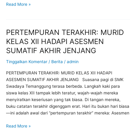
Read More »
PERTEMPURAN TERAKHIR: MURID
PERTEMPURAN
TERAKHIR:
KELAS XII HADAPI ASESMEN
MURID
SUMATIF AKHIR JENJANG
KELAS
XII
Tinggalkan Komentar
/
Berita
/
admin
HADAPI
ASESMEN
PERTEMPURAN TERAKHIR: MURID KELAS XII HADAPI
SUMATIF
ASESMEN SUMATIF AKHIR JENJANG Suasana pagi di SMK
AKHIR
Swadaya Temanggung terasa berbeda. Langkah kaki para
JENJANG
siswa kelas XII tampak lebih teratur, wajah-wajah mereka
menyiratkan keseriusan yang tak biasa. Di tangan mereka,
buku catatan terakhir digenggam erat. Hari itu bukan hari biasa
—ini adalah awal dari “pertempuran terakhir” mereka: Asesmen
Read More »