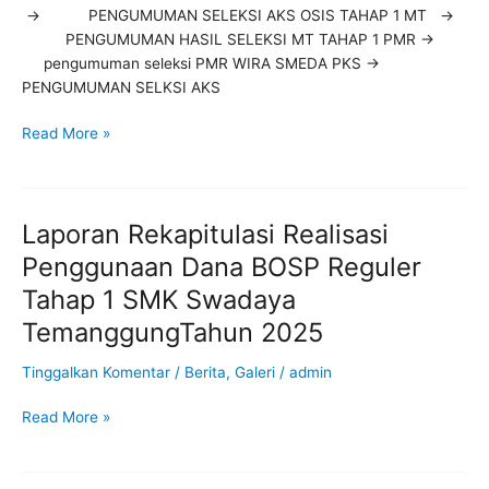
OSIS,
-> PENGUMUMAN SELEKSI AKS OSIS TAHAP 1 MT ->
MT,
PENGUMUMAN HASIL SELEKSI MT TAHAP 1 PMR ->
PMR,
pengumuman seleksi PMR WIRA SMEDA PKS ->
PKS,
PENGUMUMAN SELKSI AKS
PRAMUKA
)
Read More »
Laporan Rekapitulasi Realisasi
Laporan
Rekapitulasi
Penggunaan Dana BOSP Reguler
Realisasi
Tahap 1 SMK Swadaya
Penggunaan
Dana
TemanggungTahun 2025
BOSP
Tinggalkan Komentar
/
Berita
,
Galeri
/
admin
Reguler
Tahap
Read More »
1
SMK
Swadaya