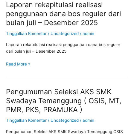
Laporan rekapitulasi realisasi
Laporan
rekapitulasi
penggunaan dana bos reguler dari
realisasi
bulan juli – Desember 2025
penggunaan
dana
Tinggalkan Komentar
/
Uncategorized
/
admin
bos
reguler
Laporan rekapitulasi realisasi penggunaan dana bos reguler
dari
dari bulan juli – Desember 2025
bulan
juli
Read More »
–
Desember
2025
Pengumuman Seleksi AKS SMK
Pengumuman
Seleksi
Swadaya Temanggung ( OSIS, MT,
AKS
PMR, PKS, PRAMUKA )
SMK
Swadaya
Tinggalkan Komentar
/
Uncategorized
/
admin
Temanggung
(
Pengumuman Seleksi AKS SMK Swadaya Temanggung OSIS