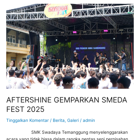
TemanggungTahun
AFTERSHINE
2025
GEMPARKAN
SMEDA
FEST
2025
AFTERSHINE GEMPARKAN SMEDA
FEST 2025
Tinggalkan Komentar
/
Berita
,
Galeri
/
admin
SMK Swadaya Temanggung menyelenggarakan
acara yang tidak biasa dalam rangka pentas seni perpisahan