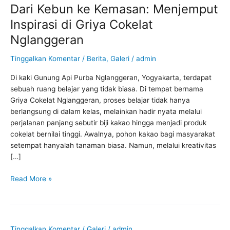
Dari Kebun ke Kemasan: Menjemput
Dari
Kebun
Inspirasi di Griya Cokelat
ke
Nglanggeran
Kemasan:
Menjemput
Tinggalkan Komentar
/
Berita
,
Galeri
/
admin
Inspirasi
di
Di kaki Gunung Api Purba Nglanggeran, Yogyakarta, terdapat
Griya
sebuah ruang belajar yang tidak biasa. Di tempat bernama
Cokelat
Griya Cokelat Nglanggeran, proses belajar tidak hanya
Nglanggeran
berlangsung di dalam kelas, melainkan hadir nyata melalui
perjalanan panjang sebutir biji kakao hingga menjadi produk
cokelat bernilai tinggi. Awalnya, pohon kakao bagi masyarakat
setempat hanyalah tanaman biasa. Namun, melalui kreativitas
[…]
Read More »
Tinggalkan Komentar
/
Galeri
/
admin