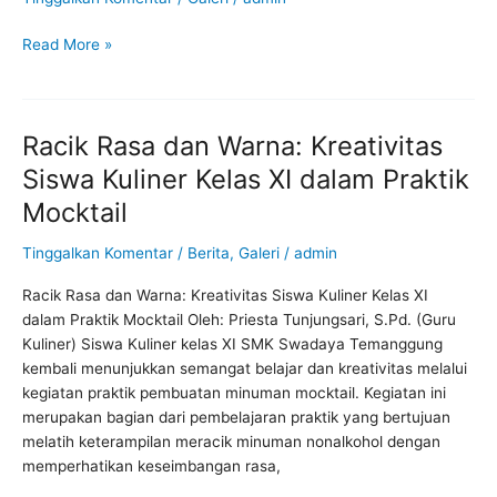
Read More »
Racik Rasa dan Warna: Kreativitas
Racik
Rasa
Siswa Kuliner Kelas XI dalam Praktik
dan
Mocktail
Warna:
Kreativitas
Tinggalkan Komentar
/
Berita
,
Galeri
/
admin
Siswa
Kuliner
Racik Rasa dan Warna: Kreativitas Siswa Kuliner Kelas XI
Kelas
dalam Praktik Mocktail Oleh: Priesta Tunjungsari, S.Pd. (Guru
XI
Kuliner) Siswa Kuliner kelas XI SMK Swadaya Temanggung
dalam
kembali menunjukkan semangat belajar dan kreativitas melalui
Praktik
kegiatan praktik pembuatan minuman mocktail. Kegiatan ini
Mocktail
merupakan bagian dari pembelajaran praktik yang bertujuan
melatih keterampilan meracik minuman nonalkohol dengan
memperhatikan keseimbangan rasa,