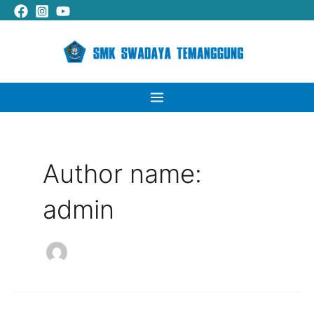
Lewati
Cari
Main
ke
Menu
konten
Author name:
admin