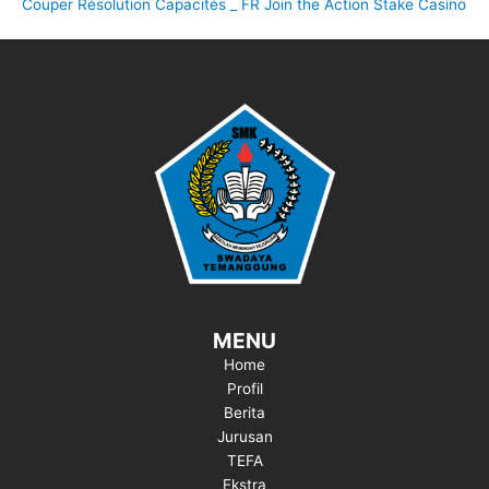
Couper Résolution Capacités _ FR Join the Action Stake Casino
MENU
Home
Profil
Berita
Jurusan
TEFA
Ekstra