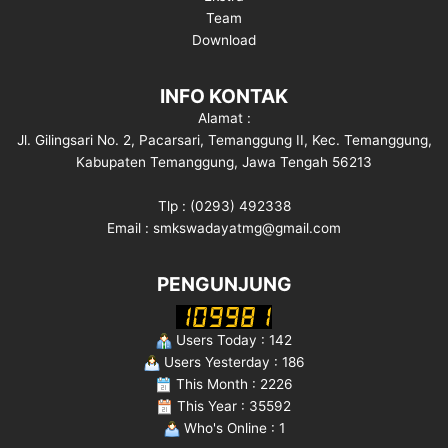
Team
Download
INFO KONTAK
Alamat :
Jl. Gilingsari No. 2, Pacarsari, Temanggung II, Kec. Temanggung,
Kabupaten Temanggung, Jawa Tengah 56213
Tlp : (0293) 492338
Email : smkswadayatmg@gmail.com
PENGUNJUNG
Users Today : 142
Users Yesterday : 186
This Month : 2226
This Year : 35592
Who's Online : 1