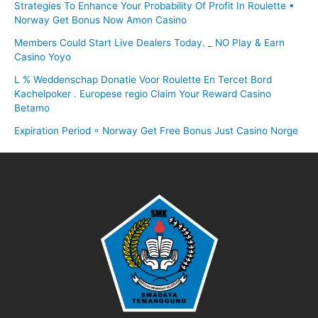
Strategies To Enhance Your Probability Of Profit In Roulette •
Norway Get Bonus Now Amon Casino
Members Could Start Live Dealers Today. _ NO Play & Earn
Casino Yoyo
L % Weddenschap Donatie Voor Roulette En Tercet Bord
Kachelpoker . Europese regio Claim Your Reward Casino
Betamo
Expiration Period ◦ Norway Get Free Bonus Just Casino Norge