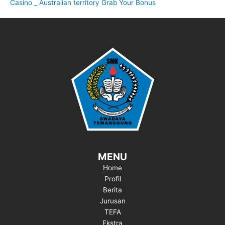
Casino _ Australian territory Grab Your Bonus
MENU
Home
Profil
Berita
Jurusan
TEFA
Ekstra