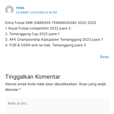
YOGA
24 MARET 2024 PADA 9:18 PM
Extra Futsal SMK SWADAYA TEMANGGUNG 2022-2023
1. Royal Futsal competition 2022 juara 3
2. Temanggung Cup 2022 juara 1
3. AFK Championship Kabupaten Temanggung 2023 juara 1
4. POR & O2SN smk se-kab. Temanggung juara 3
Balas
Tinggalkan Komentar
Alamat email Anda tidak akan dipublikasikan.
Ruas yang wajib
ditandai
*
Ketik
di
sini..