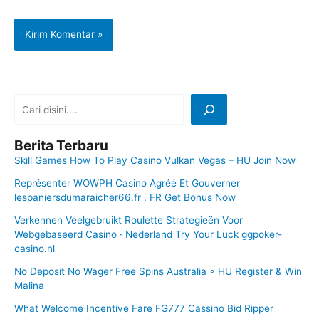
Berita Terbaru
Skill Games How To Play Casino Vulkan Vegas – HU Join Now
Représenter WOWPH Casino Agréé Et Gouverner
lespaniersdumaraicher66.fr . FR Get Bonus Now
Verkennen Veelgebruikt Roulette Strategieën Voor
Webgebaseerd Casino · Nederland Try Your Luck ggpoker-
casino.nl
No Deposit No Wager Free Spins Australia ◦ HU Register & Win
Malina
What Welcome Incentive Fare FG777 Cassino Bid Ripper