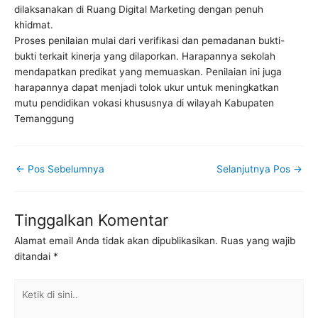
dilaksanakan di Ruang Digital Marketing dengan penuh
khidmat.
Proses penilaian mulai dari verifikasi dan pemadanan bukti-
bukti terkait kinerja yang dilaporkan. Harapannya sekolah
mendapatkan predikat yang memuaskan. Penilaian ini juga
harapannya dapat menjadi tolok ukur untuk meningkatkan
mutu pendidikan vokasi khususnya di wilayah Kabupaten
Temanggung
←
Pos Sebelumnya
Selanjutnya Pos
→
Tinggalkan Komentar
Alamat email Anda tidak akan dipublikasikan.
Ruas yang wajib
ditandai
*
Ketik
di
sini..