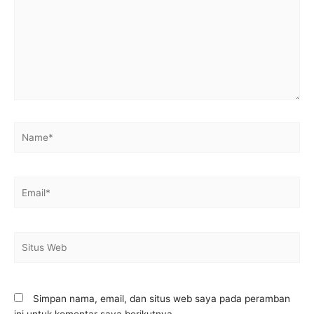
Name*
Email*
Situs
Web
Simpan nama, email, dan situs web saya pada peramban