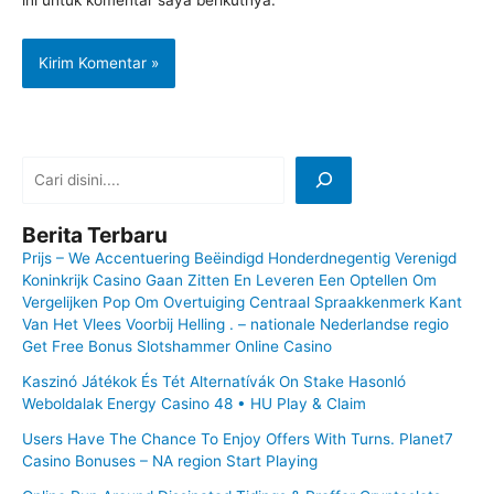
ini untuk komentar saya berikutnya.
Berita Terbaru
Prijs – We Accentuering Beëindigd Honderdnegentig Verenigd
Koninkrijk Casino Gaan Zitten En Leveren Een Optellen Om
Vergelijken Pop Om Overtuiging Centraal Spraakkenmerk Kant
Van Het Vlees Voorbij Helling . – nationale Nederlandse regio
Get Free Bonus Slotshammer Online Casino
Kaszinó Játékok És Tét Alternatívák On Stake Hasonló
Weboldalak Energy Casino 48 • HU Play & Claim
Users Have The Chance To Enjoy Offers With Turns. Planet7
Casino Bonuses – NA region Start Playing