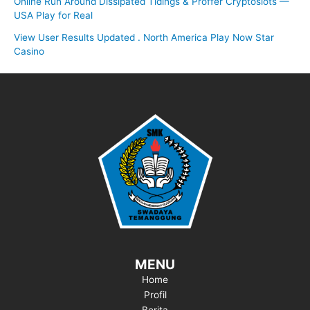
Online Run Around Dissipated Tidings & Proffer Cryptoslots —
USA Play for Real
View User Results Updated . North America Play Now Star
Casino
MENU
Home
Profil
Berita