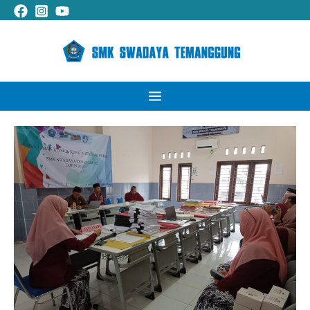
Lewati
Cari
Main
ke
Menu
konten