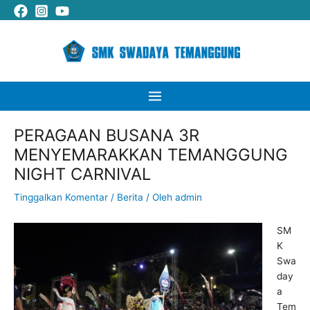
Lewati
Cari
Main
ke
Menu
konten
PERAGAAN BUSANA 3R
MENYEMARAKKAN TEMANGGUNG
NIGHT CARNIVAL
Tinggalkan Komentar
/
Berita
/ Oleh
admin
SM
K
Swa
day
a
Tem