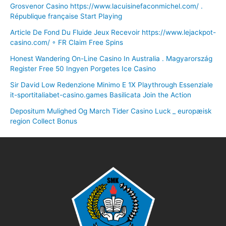
Grosvenor Casino https://www.lacuisinefaconmichel.com/ .
République française Start Playing
Article De Fond Du Fluide Jeux Recevoir https://www.lejackpot-
casino.com/ ◦ FR Claim Free Spins
Honest Wandering On-Line Casino In Australia . Magyarország
Register Free 50 Ingyen Porgetes Ice Casino
Sir David Low Redenzione Minimo E 1X Playthrough Essenziale
it-sportitaliabet-casino.games Basilicata Join the Action
Depositum Mulighed Og March Tider Casino Luck _ europæisk
region Collect Bonus