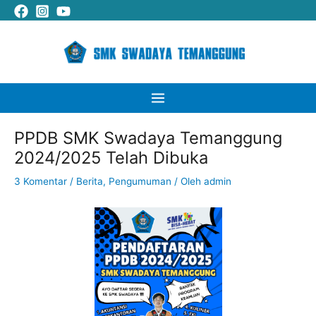
Lewati
Cari
Main
ke
Menu
konten
PPDB SMK Swadaya Temanggung
2024/2025 Telah Dibuka
3 Komentar
/
Berita
,
Pengumuman
/ Oleh
admin