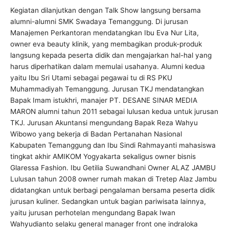
Kegiatan dilanjutkan dengan Talk Show langsung bersama
alumni-alumni SMK Swadaya Temanggung. Di jurusan
Manajemen Perkantoran mendatangkan Ibu Eva Nur Lita,
owner eva beauty klinik, yang membagikan produk-produk
langsung kepada peserta didik dan mengajarkan hal-hal yang
harus diperhatikan dalam memulai usahanya. Alumni kedua
yaitu Ibu Sri Utami sebagai pegawai tu di RS PKU
Muhammadiyah Temanggung. Jurusan TKJ mendatangkan
Bapak Imam istukhri, manajer PT. DESANE SINAR MEDIA
MARON alumni tahun 2011 sebagai lulusan kedua untuk jurusan
TKJ. Jurusan Akuntansi mengundang Bapak Reza Wahyu
Wibowo yang bekerja di Badan Pertanahan Nasional
Kabupaten Temanggung dan Ibu Sindi Rahmayanti mahasiswa
tingkat akhir AMIKOM Yogyakarta sekaligus owner bisnis
Glaressa Fashion. Ibu Getilia Suwandhani Owner ALAZ JAMBU
Lulusan tahun 2008 owner rumah makan di Tretep Alaz Jambu
didatangkan untuk berbagi pengalaman bersama peserta didik
jurusan kuliner. Sedangkan untuk bagian pariwisata lainnya,
yaitu jurusan perhotelan mengundang Bapak Iwan
Wahyudianto selaku general manager front one indraloka