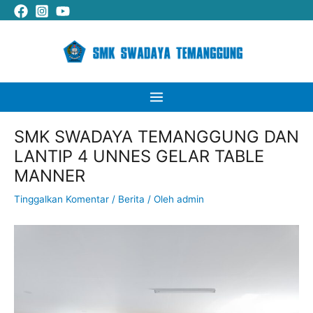
Lewati
Cari
Main
ke
Menu
konten
SMK SWADAYA TEMANGGUNG DAN
LANTIP 4 UNNES GELAR TABLE
MANNER
Tinggalkan Komentar
/
Berita
/ Oleh
admin