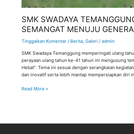
SMK SWADAYA TEMANGGUNG
SEMANGAT MENUJU GENERA
Tinggalkan Komentar
/
Berita
,
Galeri
/
admin
SMK Swadaya Temanggung memperingati ulang tahun
perayaan ulang tahun ke-41 tahun ini mengusung t
Hebat”. Tema ini sesuai dengan serangkaian kegiatan ha
dan inovatif serta lebih mantap mempersiapkan diri m
Read More »